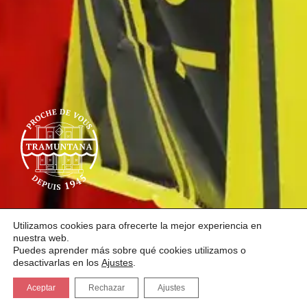
Blog
Utilizamos cookies para ofrecerte la mejor experiencia en
nuestra web.
Puedes aprender más sobre qué cookies utilizamos o
desactivarlas en los
Ajustes
.
Aceptar
Rechazar
Ajustes
Espacio para conocer novedades de producto,
noticias de interés sobre nuestros establecimientos,